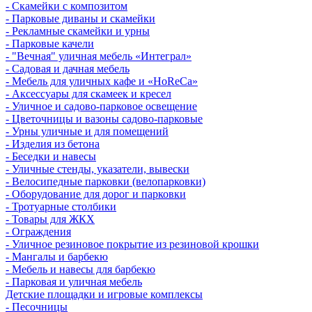
- Скамейки с композитом
- Парковые диваны и скамейки
- Рекламные скамейки и урны
- Парковые качели
- "Вечная" уличная мебель «Интеграл»
- Садовая и дачная мебель
- Мебель для уличных кафе и «HoReCa»
- Аксессуары для скамеек и кресел
- Уличное и садово-парковое освещение
- Цветочницы и вазоны садово-парковые
- Урны уличные и для помещений
- Изделия из бетона
- Беседки и навесы
- Уличные стенды, указатели, вывески
- Велосипедные парковки (велопарковки)
- Оборудование для дорог и парковки
- Тротуарные столбики
- Товары для ЖКХ
- Ограждения
- Уличное резиновое покрытие из резиновой крошки
- Мангалы и барбекю
- Мебель и навесы для барбекю
- Парковая и уличная мебель
Детские площадки и игровые комплексы
- Песочницы