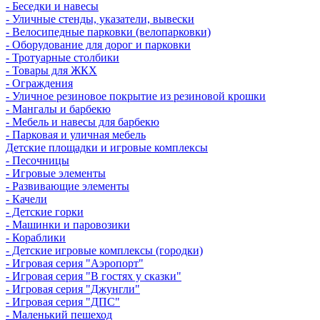
- Беседки и навесы
- Уличные стенды, указатели, вывески
- Велосипедные парковки (велопарковки)
- Оборудование для дорог и парковки
- Тротуарные столбики
- Товары для ЖКХ
- Ограждения
- Уличное резиновое покрытие из резиновой крошки
- Мангалы и барбекю
- Мебель и навесы для барбекю
- Парковая и уличная мебель
Детские площадки и игровые комплексы
- Песочницы
- Игровые элементы
- Развивающие элементы
- Качели
- Детские горки
- Машинки и паровозики
- Кораблики
- Детские игровые комплексы (городки)
- Игровая серия "Аэропорт"
- Игровая серия "В гостях у сказки"
- Игровая серия "Джунгли"
- Игровая серия "ДПС"
- Маленький пешеход