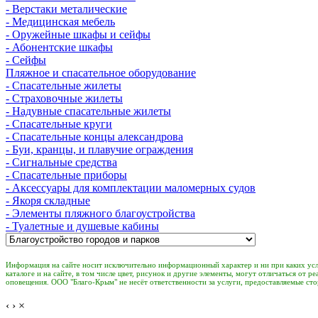
- Верстаки металические
- Медицинская мебель
- Оружейные шкафы и сейфы
- Абонентские шкафы
- Сейфы
Пляжное и спасательное оборудование
- Спасательные жилеты
- Страховочные жилеты
- Надувные спасательные жилеты
- Спасательные круги
- Спасательные концы александрова
- Буи, кранцы, и плавучие ограждения
- Сигнальные средства
- Спасательные приборы
- Аксессуары для комплектации маломерных судов
- Якоря складные
- Элементы пляжного благоустройства
- Туалетные и душевые кабины
Информация на сайте носит исключительно информационный характер и ни при каких усло
каталоге и на сайте, в том числе цвет, рисунок и другие элементы, могут отличаться о
оповещения. ООО "Благо-Крым" не несёт ответственности за услуги, предоставляемые с
‹
›
×