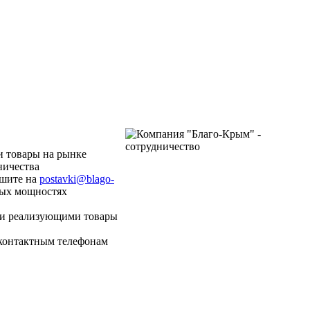
и товары на рынке
ничества
ишите на
postavki@blago-
ных мощностях
и реализующими товары
 контактным телефонам