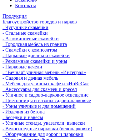
Контакты
Продукция
Благоустройство городов и парков
- Чугунные скамейки
- Стальные скамейки
- Алюминиевые скамейки
- Городская мебель из гранита
- Скамейки с композитом
- Парковые диваны и скамейки
- Рекламные скамейки и урны
- Парковые качели
- "Вечная" уличная мебель «Интеграл»
- Садовая и дачная мебель
- Мебель для уличных кафе и «HoReCa»
- Аксессуары для скамеек и кресел
- Уличное и садово-парковое освещение
- Цветочницы и вазоны садово-парковые
- Урны уличные и для помещений
- Изделия из бетона
- Беседки и навесы
- Уличные стенды, указатели, вывески
- Велосипедные парковки (велопарковки)
- Оборудование для дорог и парковки
- Тротуарные столбики