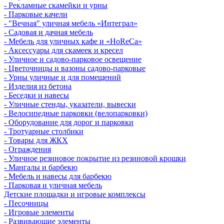
- Рекламные скамейки и урны
- Парковые качели
- "Вечная" уличная мебель «Интеграл»
- Садовая и дачная мебель
- Мебель для уличных кафе и «HoReCa»
- Аксессуары для скамеек и кресел
- Уличное и садово-парковое освещение
- Цветочницы и вазоны садово-парковые
- Урны уличные и для помещений
- Изделия из бетона
- Беседки и навесы
- Уличные стенды, указатели, вывески
- Велосипедные парковки (велопарковки)
- Оборудование для дорог и парковки
- Тротуарные столбики
- Товары для ЖКХ
- Ограждения
- Уличное резиновое покрытие из резиновой крошки
- Мангалы и барбекю
- Мебель и навесы для барбекю
- Парковая и уличная мебель
Детские площадки и игровые комплексы
- Песочницы
- Игровые элементы
- Развивающие элементы