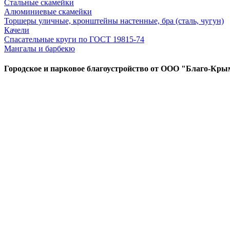
Стальные скамейки
Алюминиевые скамейки
Торшеры уличные, кронштейны настенные, бра (сталь, чугун)
Качели
Спасательные круги по ГОСТ 19815-74
Мангалы и барбекю
Городское и парковое благоустройство от ООО "Благо-Кры