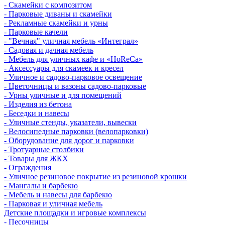
- Скамейки с композитом
- Парковые диваны и скамейки
- Рекламные скамейки и урны
- Парковые качели
- "Вечная" уличная мебель «Интеграл»
- Садовая и дачная мебель
- Мебель для уличных кафе и «HoReCa»
- Аксессуары для скамеек и кресел
- Уличное и садово-парковое освещение
- Цветочницы и вазоны садово-парковые
- Урны уличные и для помещений
- Изделия из бетона
- Беседки и навесы
- Уличные стенды, указатели, вывески
- Велосипедные парковки (велопарковки)
- Оборудование для дорог и парковки
- Тротуарные столбики
- Товары для ЖКХ
- Ограждения
- Уличное резиновое покрытие из резиновой крошки
- Мангалы и барбекю
- Мебель и навесы для барбекю
- Парковая и уличная мебель
Детские площадки и игровые комплексы
- Песочницы