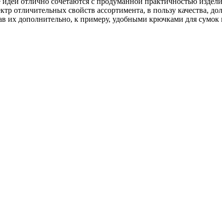
 идеи отлично сочетаются с продуманной практичностью издел
тр отличительных свойств ассортимента, в пользу качества, до
в их дополнительно, к примеру, удобными крючками для сумок