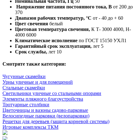
Номинальная частота, Гц
50
Напряжение питания постоянного тока, В
от 200 до
370
Диапазон рабочих температур, °С
от - 40 до + 60
Цвет свечения
белый
Цветовая температура свечения,
К Т- 3000 4000, Н-
4000 6000
Климатическое исполнение
по ГОСТ 15150 УХЛ1
Гарантийный срок эксплуатации,
лет 5
Срок службы,
лет 10
Смотрите также категории:
Чугунные скамейки
Урны уличные и для помещений
Стальные скамейки
Светильники уличные со стальными опорами
Элементы пляжного благоустройства
Тротуарные столбики
Цветочницы и вазоны садово-парковые
Велосипедные парковки (велопарковки)
Решетки для деревьев (защита корневой системы)
Игровые комплексы ТКМ