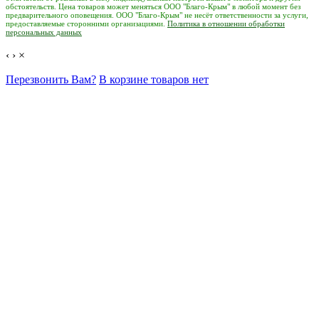
обстоятельств. Цена товаров может меняться ООО "Благо-Крым" в любой момент без
предварительного оповещения. ООО "Благо-Крым" не несёт ответственности за услуги,
предоставляемые сторонними организациями.
Политика в отношении обработки
персональных данных
‹
›
×
Перезвонить Вам?
В корзине товаров нет