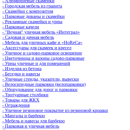
- Алюминиевые скамейки
- Городская мебель из гранита
- Скамейки с композитом
- Парковые диваны и скамейки
- Рекламные скамейки и урны
- Парковые качели
- "Вечная" уличная мебель «Интеграл»
- Садовая и дачная мебель
- Мебель для уличных кафе и «HoReCa»
- Аксессуары для скамеек и кресел
- Уличное и садово-парковое освещение
- Цветочницы и вазоны садово-парковые
- Урны уличные и для помещений
- Изделия из бетона
- Беседки и навесы
- Уличные стенды, указатели, вывески
- Велосипедные парковки (велопарковки)
- Оборудование для дорог и парковки
- Тротуарные столбики
- Товары для ЖКХ
- Ограждения
- Уличное резиновое покрытие из резиновой крошки
- Мангалы и барбекю
- Мебель и навесы для барбекю
- Парковая и уличная мебель