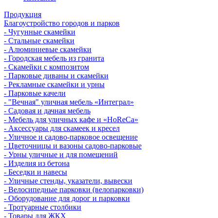
Продукция
Благоустройство городов и парков
- Чугунные скамейки
- Стальные скамейки
- Алюминиевые скамейки
- Городская мебель из гранита
- Скамейки с композитом
- Парковые диваны и скамейки
- Рекламные скамейки и урны
- Парковые качели
- "Вечная" уличная мебель «Интеграл»
- Садовая и дачная мебель
- Мебель для уличных кафе и «HoReCa»
- Аксессуары для скамеек и кресел
- Уличное и садово-парковое освещение
- Цветочницы и вазоны садово-парковые
- Урны уличные и для помещений
- Изделия из бетона
- Беседки и навесы
- Уличные стенды, указатели, вывески
- Велосипедные парковки (велопарковки)
- Оборудование для дорог и парковки
- Тротуарные столбики
- Товары для ЖКХ