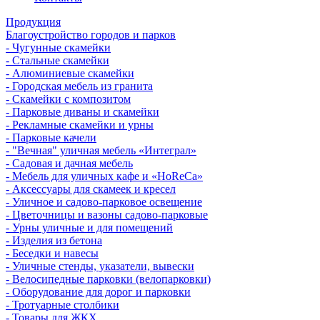
Продукция
Благоустройство городов и парков
- Чугунные скамейки
- Стальные скамейки
- Алюминиевые скамейки
- Городская мебель из гранита
- Скамейки с композитом
- Парковые диваны и скамейки
- Рекламные скамейки и урны
- Парковые качели
- "Вечная" уличная мебель «Интеграл»
- Садовая и дачная мебель
- Мебель для уличных кафе и «HoReCa»
- Аксессуары для скамеек и кресел
- Уличное и садово-парковое освещение
- Цветочницы и вазоны садово-парковые
- Урны уличные и для помещений
- Изделия из бетона
- Беседки и навесы
- Уличные стенды, указатели, вывески
- Велосипедные парковки (велопарковки)
- Оборудование для дорог и парковки
- Тротуарные столбики
- Товары для ЖКХ