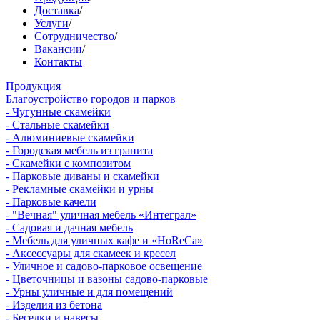
Доставка
/
Услуги
/
Сотрудничество
/
Вакансии
/
Контакты
Продукция
Благоустройство городов и парков
- Чугунные скамейки
- Стальные скамейки
- Алюминиевые скамейки
- Городская мебель из гранита
- Скамейки с композитом
- Парковые диваны и скамейки
- Рекламные скамейки и урны
- Парковые качели
- "Вечная" уличная мебель «Интеграл»
- Садовая и дачная мебель
- Мебель для уличных кафе и «HoReCa»
- Аксессуары для скамеек и кресел
- Уличное и садово-парковое освещение
- Цветочницы и вазоны садово-парковые
- Урны уличные и для помещений
- Изделия из бетона
- Беседки и навесы