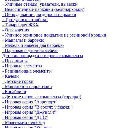
- Уличные стенды, указатели, вывески
- Велосипедные парковки (велопарковки)
- Оборудование для дорог и парковки
- Тротуарные столбики
- Товары для ЖКХ
- Ограждения
- Уличное резиновое покрытие из резиновой крошки
- Мангалы и барбекю
- Мебель и навесы для барбекю
- Парковая и уличная мебель
Детские площадки и игровые комплексы
- Песочницы
- Игровые элементы
- Развивающие элементы
- Качели
- Детские горки
- Машинки и паровозики
- Кораблики
- Детские игровые комплексы (городки)
- Игровая серия "Аэропорт"
- Игровая серия "В гостях у сказки"
- Игровая серия "Джунгли"
- Игровая серия "ДПС"
- Маленький пешеход
- Игровая серия "Космос"