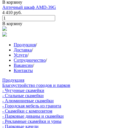
В корзину
Аптечный шкаф AMD-39G
4 410
руб.
В корзину
Продукция
/
Доставка
/
Услуги
/
Сотрудничество
/
Вакансии
/
Контакты
Продукция
Благоустройство городов и парков
- Чугунные скамейки
- Стальные скамейки
- Алюминиевые скамейки
- Городская мебель из гранита
- Скамейки с композитом
- Парковые диваны и скамейки
- Рекламные скамейки и урны
- Парковые качели