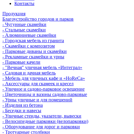
Контакты
Продукция
Благоустройство городов и парков
- Чугунные скамейки
- Стальные скамейки
- Алюминиевые скамейки
- Городская мебель из гранита
- Скамейки с композитом
- Парковые диваны и скамейки
- Рекламные скамейки и урны
- Парковые качели
- "Вечная" уличная мебель «Интеграл»
- Садовая и дачная мебель
- Мебель для уличных кафе и «HoReCa»
- Аксессуары для скамеек и кресел
- Уличное и садово-парковое освещение
- Цветочницы и вазоны садово-парковые
- Урны уличные и для помещений
- Изделия из бетона
- Беседки и навесы
- Уличные стенды, указатели, вывески
- Велосипедные парковки (велопарковки)
- Оборудование для дорог и парковки
- Тротуарные столбики