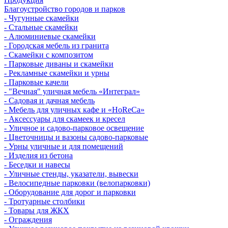
Благоустройство городов и парков
- Чугунные скамейки
- Стальные скамейки
- Алюминиевые скамейки
- Городская мебель из гранита
- Скамейки с композитом
- Парковые диваны и скамейки
- Рекламные скамейки и урны
- Парковые качели
- "Вечная" уличная мебель «Интеграл»
- Садовая и дачная мебель
- Мебель для уличных кафе и «HoReCa»
- Аксессуары для скамеек и кресел
- Уличное и садово-парковое освещение
- Цветочницы и вазоны садово-парковые
- Урны уличные и для помещений
- Изделия из бетона
- Беседки и навесы
- Уличные стенды, указатели, вывески
- Велосипедные парковки (велопарковки)
- Оборудование для дорог и парковки
- Тротуарные столбики
- Товары для ЖКХ
- Ограждения