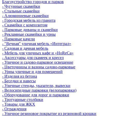
Благоустройство городов и парков
- Чугунные скамейки
- Стальные скамейки
- Алюминиевые скамейки
- Городская мебель из гранита
- Скамейки с композитом
- Парковые диваны и скамейки
- Рекламные скамейки и урны
- Парковые качели
- "Вечная" уличная мебель «Интеграл»
- Садовая и дачная мебель
- Мебель для уличных кафе и «HoReCa»
- Аксессуары для скамеек и кресел
- Уличное и садово-парковое освещение
- Цветочницы и вазоны садово-парковые
- Урны уличные и для помещений
- Изделия из бетона
- Беседки и навесы
- Уличные стенды, указатели, вывески
- Велосипедные парковки (велопарковки)
- Оборудование для дорог и парковки
- Тротуарные столбики
- Товары для ЖКХ
- Ограждения
- Уличное резиновое покрытие из резиновой крошки