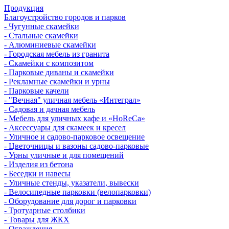
Продукция
Благоустройство городов и парков
- Чугунные скамейки
- Стальные скамейки
- Алюминиевые скамейки
- Городская мебель из гранита
- Скамейки с композитом
- Парковые диваны и скамейки
- Рекламные скамейки и урны
- Парковые качели
- "Вечная" уличная мебель «Интеграл»
- Садовая и дачная мебель
- Мебель для уличных кафе и «HoReCa»
- Аксессуары для скамеек и кресел
- Уличное и садово-парковое освещение
- Цветочницы и вазоны садово-парковые
- Урны уличные и для помещений
- Изделия из бетона
- Беседки и навесы
- Уличные стенды, указатели, вывески
- Велосипедные парковки (велопарковки)
- Оборудование для дорог и парковки
- Тротуарные столбики
- Товары для ЖКХ
- Ограждения