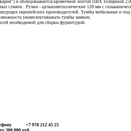
авария") и облицовывается кромочной лентой ПВХ толщиной 2,0
х стяжек . Ручки - цельнометаллические 128 мм с гальваниче
 ведущих европейских производителей. Тумбы мобильные и под 
озможность укомплектовывать тумбы замком.
всей необходимой для сборки фурнитурой.
телефону +7 978 212 45 25
т 300 000 руб.