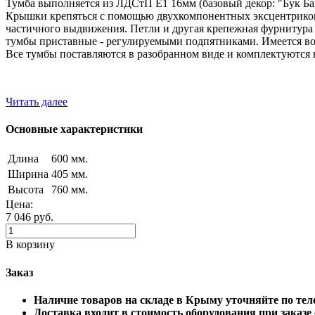
Тумба выполняется из ЛДСтП Е1 16мм (базовый декор: "Бук Б
Крышки крепяться с помощью двухкомпонентных эксцентриковы
частичного выдвижения. Петли и другая крепежная фурнитура
тумбы приставные - регулируемыми подпятниками. Имеется в
Все тумбы поставляются в разобранном виде и комплектуются 
Читать далее
Основные характеристики
Длина
600 мм.
Ширина
405 мм.
Высота
760 мм.
Цена:
7 046
руб.
В корзину
Заказ
Наличие товаров на складе в Крыму уточняйте по 
Доставка входит в стоимость оборудования при заказе о