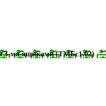
и 3-мя ящиками (ТМБс1.02)