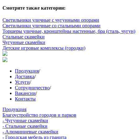
Смотрите также категории:
Светильники уличные с чугунными опорами
Светильники уличные со стальными опорами
Торшеры уличные, кронштейны настенные, бра (сталь, чугун)
Стальные скамейки
Чугунные скамейки
Детские игровые комплексы (городки)
Продукция
/
Доставка
/
Услуги
/
Сотрудничество
/
Вакансии
/
Контакты
Продукция
Благоустройство городов и парков
- Чугунные скамейки
- Стальные скамейки
- Алюминиевые скамейки
- Городская мебель из гранита