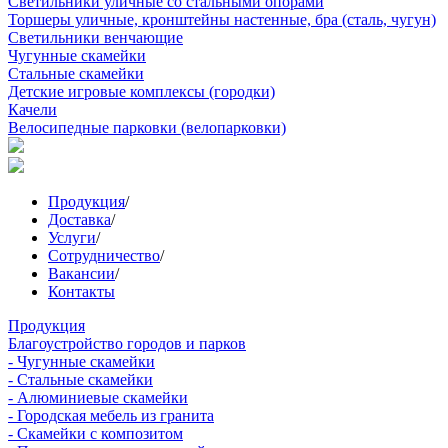
Светильники уличные со стальными опорами
Торшеры уличные, кронштейны настенные, бра (сталь, чугун)
Светильники венчающие
Чугунные скамейки
Стальные скамейки
Детские игровые комплексы (городки)
Качели
Велосипедные парковки (велопарковки)
Продукция
/
Доставка
/
Услуги
/
Сотрудничество
/
Вакансии
/
Контакты
Продукция
Благоустройство городов и парков
- Чугунные скамейки
- Стальные скамейки
- Алюминиевые скамейки
- Городская мебель из гранита
- Скамейки с композитом