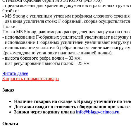
Стеллажи офисные серии MS STRONG (MS 750)
- предназначены для хранения документов и различных грузов в 
Стойки:
- MS Strong с усиленным угловым профилем сложного сечения
- два вида усилителя стоек: Г-образный, сборка осуществляется
Полки:
Полка MS Strong, равномерно распределенная нагрузка на полк
- использование Г-образных усилителей увеличивает нагрузку н
- использование Т-образных усилителей увеличивает нагрузку 
- использование усилителей ребра полки увеличивает нагрузку
(рекомендовано установку начинать с нижней полки);
- высота бокового ребра полки – 33 мм;
- шаг регулирования высоты полок – 25 мм.
Читать далее
Запросить стоимость товара
Заказ
Наличие товаров на складе в Крыму уточняйте по 
Доставка входит в стоимость оборудования при заказе о
Заявки через корзину или на
info@blago-crimea.ru
Оплата