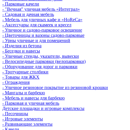
- Парковые качели
- "Вечная" уличная мебель «Интеграл»
- Садовая и дачная мебель
- Мебель для уличных кафе и «HoReCa»
- Аксессуары для скамеек и кресел
- Уличное и садово-парковое освещение
- Цветочницы и вазоны садово-парковые
- Урны уличные и для помещений
- Изделия из бетона
- Беседки и навесы
- Уличные стенды, указатели, вывески
- Велосипедные парковки (велопарковки)
- Оборудование для дорог и парковки
- Тротуарные столбики
- Товары для ЖКХ
- Ограждения
- Уличное резиновое покрытие из резиновой крошки
- Мангалы и барбекю
- Мебель и навесы для барбекю
- Парковая и уличная мебель
Детские площадки и игровые комплексы
- Песочницы
- Игровые элементы
- Развивающие элементы
- Качели