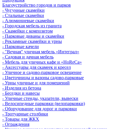
Благоустройство городов и парков
- Чугунные скамейки
- Стальные скамейки
- Алюминиевые скамейки
- Городская мебель из гранита
- Скамейки с композитом
- Парковые диваны и скамейки
- Рекламные скамейки и урны
- Парковые качели
- "Вечная" уличная мебель «Интеграл»
- Садовая и дачная мебель
- Мебель для уличных кафе и «HoReCa»
- Аксессуары для скамеек и кресел
- Уличное и садово-парковое освещение
- Цветочницы и вазоны садово-парковые
- Урны уличные и для помещений
- Изделия из бетона
- Беседки и навесы
- Уличные стенды, указатели, вывески
- Велосипедные парковки (велопарковки)
- Оборудование для дорог и парковки
- Тротуарные столбики
- Товары для ЖКХ
- Ограждения