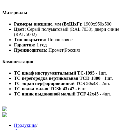
Материалы
Размеры внешние, мм (ВхШхГ):
1900x950x500
Цвет:
Cерый полуматовый (RAL 7038), двери синие
(RAL 5002)
Тип покрытия:
Порошковое
Гарантия:
1 год
Производитель:
Промет(Россия)
Комплектация
TC шкаф инструментальный TC-1995
- 1шт.
TC перегородка вертикальная TCD-1800
- 1шт.
TC экран перфорированный TCS 50x43
- 2шт.
TC полка малая TCSh 43х47
- 6шт.
TC ящик выдвижной малый TCF 42x45
- 4шт.
Продукция
/