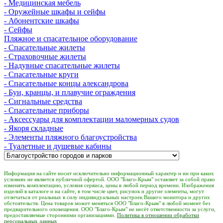
- Медицинская мебель
- Оружейные шкафы и сейфы
- Абонентские шкафы
- Сейфы
Пляжное и спасательное оборудование
- Спасательные жилеты
- Страховочные жилеты
- Надувные спасательные жилеты
- Спасательные круги
- Спасательные концы александрова
- Буи, кранцы, и плавучие ограждения
- Сигнальные средства
- Спасательные приборы
- Аксессуары для комплектации маломерных судов
- Якоря складные
- Элементы пляжного благоустройства
- Туалетные и душевые кабины
Информация на сайте носит исключительно информационный характер и ни при каких
условиях не является публичной офертой. ООО "Благо-Крым" оставляет за собой право
изменять комплектацию, условия сервиса, цены в любой период времени. Изображения
изделий в каталоге и на сайте, в том числе цвет, рисунок и другие элементы, могут
отличаться от реальных в силу индивидуальных настроек Вашего монитора и других
обстоятельств. Цена товаров может меняться ООО "Благо-Крым" в любой момент без
предварительного оповещения. ООО "Благо-Крым" не несёт ответственности за услуги,
предоставляемые сторонними организациями.
Политика в отношении обработки
персональных данных