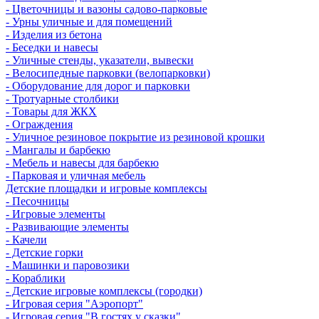
- Цветочницы и вазоны садово-парковые
- Урны уличные и для помещений
- Изделия из бетона
- Беседки и навесы
- Уличные стенды, указатели, вывески
- Велосипедные парковки (велопарковки)
- Оборудование для дорог и парковки
- Тротуарные столбики
- Товары для ЖКХ
- Ограждения
- Уличное резиновое покрытие из резиновой крошки
- Мангалы и барбекю
- Мебель и навесы для барбекю
- Парковая и уличная мебель
Детские площадки и игровые комплексы
- Песочницы
- Игровые элементы
- Развивающие элементы
- Качели
- Детские горки
- Машинки и паровозики
- Кораблики
- Детские игровые комплексы (городки)
- Игровая серия "Аэропорт"
- Игровая серия "В гостях у сказки"