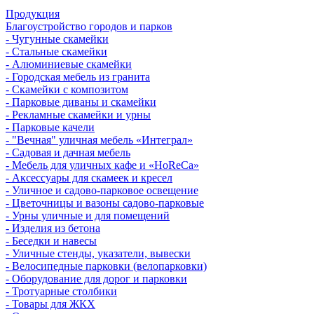
Продукция
Благоустройство городов и парков
- Чугунные скамейки
- Стальные скамейки
- Алюминиевые скамейки
- Городская мебель из гранита
- Скамейки с композитом
- Парковые диваны и скамейки
- Рекламные скамейки и урны
- Парковые качели
- "Вечная" уличная мебель «Интеграл»
- Садовая и дачная мебель
- Мебель для уличных кафе и «HoReCa»
- Аксессуары для скамеек и кресел
- Уличное и садово-парковое освещение
- Цветочницы и вазоны садово-парковые
- Урны уличные и для помещений
- Изделия из бетона
- Беседки и навесы
- Уличные стенды, указатели, вывески
- Велосипедные парковки (велопарковки)
- Оборудование для дорог и парковки
- Тротуарные столбики
- Товары для ЖКХ