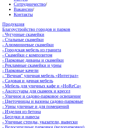
Сотрудничество
/
Вакансии
/
Контакты
Продукция
Благоустройство городов и парков
- Чугунные скамейки
- Стальные скамейки
- Алюминиевые скамейки
- Городская мебель из гранита
- Скамейки с композитом
- Парковые диваны и скамейки
- Рекламные скамейки и урны
- Парковые качели
- "Вечная" уличная мебель «Интеграл»
- Садовая и дачная мебель
- Мебель для уличных кафе и «HoReCa»
- Аксессуары для скамеек и кресел
- Уличное и садово-парковое освещение
- Цветочницы и вазоны садово-парковые
- Урны уличные и для помещений
- Изделия из бетона
- Беседки и навесы
- Уличные стенды, указатели, вывески
- Велосипедные парковки (велопарковки)