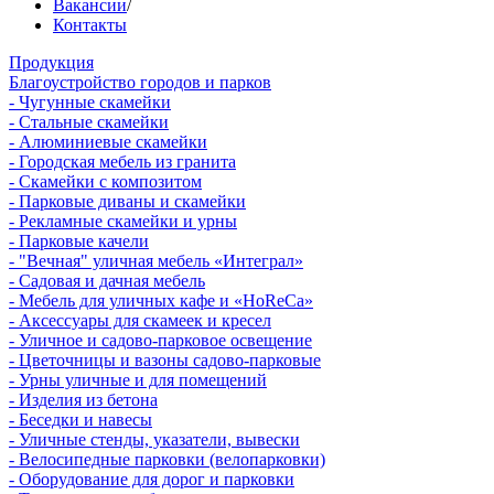
Вакансии
/
Контакты
Продукция
Благоустройство городов и парков
- Чугунные скамейки
- Стальные скамейки
- Алюминиевые скамейки
- Городская мебель из гранита
- Скамейки с композитом
- Парковые диваны и скамейки
- Рекламные скамейки и урны
- Парковые качели
- "Вечная" уличная мебель «Интеграл»
- Садовая и дачная мебель
- Мебель для уличных кафе и «HoReCa»
- Аксессуары для скамеек и кресел
- Уличное и садово-парковое освещение
- Цветочницы и вазоны садово-парковые
- Урны уличные и для помещений
- Изделия из бетона
- Беседки и навесы
- Уличные стенды, указатели, вывески
- Велосипедные парковки (велопарковки)
- Оборудование для дорог и парковки