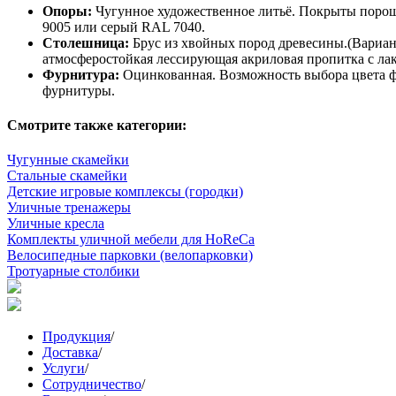
Опоры:
Чугунное художественное литьё. Покрыты порош
9005 или серый RAL 7040.
Столешница:
Брус из хвойных пород древесины.(Вариант
атмосферостойкая лессирующая акриловая пропитка с лак
Фурнитура:
Оцинкованная. Возможность выбора цвета ф
фурнитуры.
Смотрите также категории:
Чугунные скамейки
Стальные скамейки
Детские игровые комплексы (городки)
Уличные тренажеры
Уличные кресла
Комплекты уличной мебели для HoReCa
Велосипедные парковки (велопарковки)
Тротуарные столбики
Продукция
/
Доставка
/
Услуги
/
Сотрудничество
/