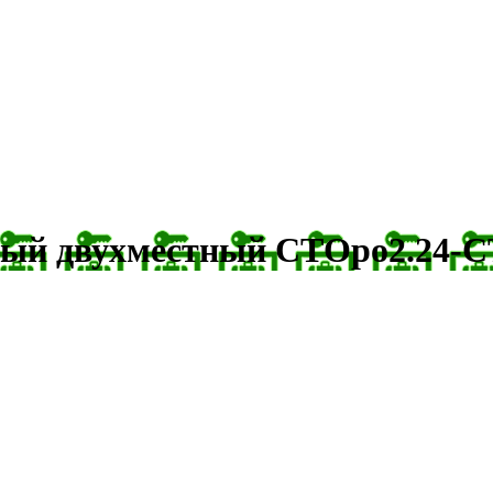
мый двухместный СТОро2.24-С