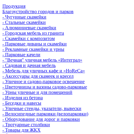
Продукция
Благоустройство городов и парков
- Чугунные скамейки
- Стальные скамейки
- Алюминиевые скамейки
- Городская мебель из гранита
- Скамейки с композитом
- Парковые диваны и скамейки
- Рекламные скамейки и урны
- Парковые качели
- "Вечная" уличная мебель «Интеграл»
- Садовая и дачная мебель
- Мебель для уличных кафе и «HoReCa»
- Аксессуары для скамеек и кресел
- Уличное и садово-парковое освещение
- Цветочницы и вазоны садово-парковые
- Урны уличные и для помещений
- Изделия из бетона
- Беседки и навесы
- Уличные стенды, указатели, вывески
- Велосипедные парковки (велопарковки)
- Оборудование для дорог и парковки
- Тротуарные столбики
- Товары для ЖКХ