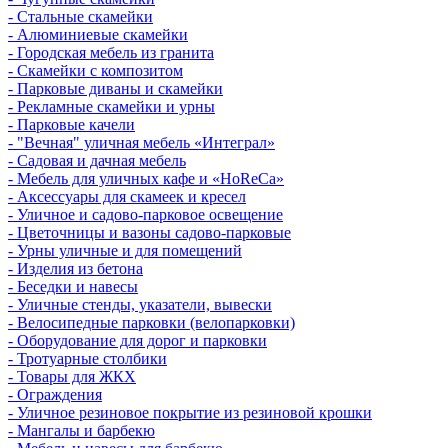
- Стальные скамейки
- Алюминиевые скамейки
- Городская мебель из гранита
- Скамейки с композитом
- Парковые диваны и скамейки
- Рекламные скамейки и урны
- Парковые качели
- "Вечная" уличная мебель «Интеграл»
- Садовая и дачная мебель
- Мебель для уличных кафе и «HoReCa»
- Аксессуары для скамеек и кресел
- Уличное и садово-парковое освещение
- Цветочницы и вазоны садово-парковые
- Урны уличные и для помещений
- Изделия из бетона
- Беседки и навесы
- Уличные стенды, указатели, вывески
- Велосипедные парковки (велопарковки)
- Оборудование для дорог и парковки
- Тротуарные столбики
- Товары для ЖКХ
- Ограждения
- Уличное резиновое покрытие из резиновой крошки
- Мангалы и барбекю