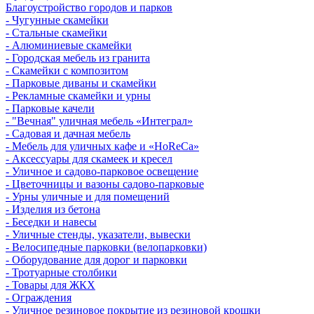
Благоустройство городов и парков
- Чугунные скамейки
- Стальные скамейки
- Алюминиевые скамейки
- Городская мебель из гранита
- Скамейки с композитом
- Парковые диваны и скамейки
- Рекламные скамейки и урны
- Парковые качели
- "Вечная" уличная мебель «Интеграл»
- Садовая и дачная мебель
- Мебель для уличных кафе и «HoReCa»
- Аксессуары для скамеек и кресел
- Уличное и садово-парковое освещение
- Цветочницы и вазоны садово-парковые
- Урны уличные и для помещений
- Изделия из бетона
- Беседки и навесы
- Уличные стенды, указатели, вывески
- Велосипедные парковки (велопарковки)
- Оборудование для дорог и парковки
- Тротуарные столбики
- Товары для ЖКХ
- Ограждения
- Уличное резиновое покрытие из резиновой крошки