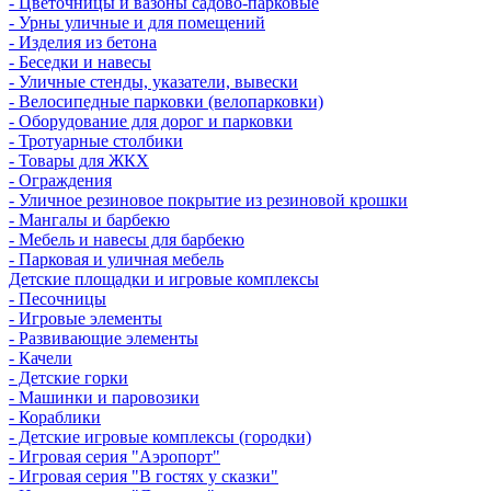
- Цветочницы и вазоны садово-парковые
- Урны уличные и для помещений
- Изделия из бетона
- Беседки и навесы
- Уличные стенды, указатели, вывески
- Велосипедные парковки (велопарковки)
- Оборудование для дорог и парковки
- Тротуарные столбики
- Товары для ЖКХ
- Ограждения
- Уличное резиновое покрытие из резиновой крошки
- Мангалы и барбекю
- Мебель и навесы для барбекю
- Парковая и уличная мебель
Детские площадки и игровые комплексы
- Песочницы
- Игровые элементы
- Развивающие элементы
- Качели
- Детские горки
- Машинки и паровозики
- Кораблики
- Детские игровые комплексы (городки)
- Игровая серия "Аэропорт"
- Игровая серия "В гостях у сказки"