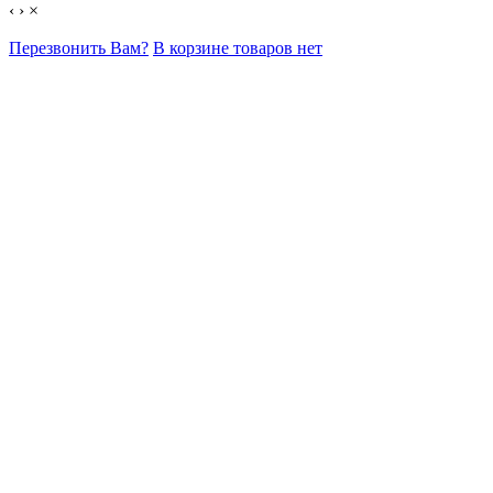
‹
›
×
Перезвонить Вам?
В корзине товаров нет