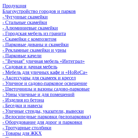
Продукция
Благоустройство городов и парков
- Чугунные скамейки
- Стальные скамейки
- Алюминиевые скамейки
- Городская мебель из гранита
- Скамейки с композитом
- Парковые диваны и скамейки
- Рекламные скамейки и урны
- Парковые качели
- "Вечная" уличная мебель «Интеграл»
- Садовая и дачная мебель
- Мебель для уличных кафе и «HoReCa»
- Аксессуары для скамеек и кресел
- Уличное и садово-парковое освещение
- Цветочницы и вазоны садово-парковые
- Урны уличные и для помещений
- Изделия из бетона
- Беседки и навесы
- Уличные стенды, указатели, вывески
- Велосипедные парковки (велопарковки)
- Оборудование для дорог и парковки
- Тротуарные столбики
- Товары для ЖКХ