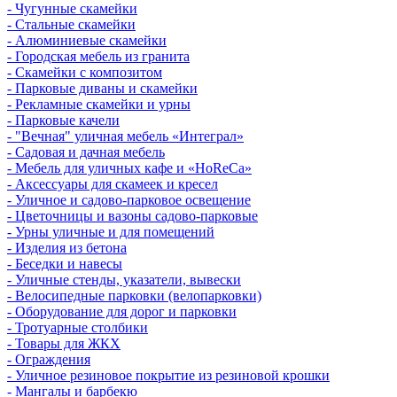
- Чугунные скамейки
- Стальные скамейки
- Алюминиевые скамейки
- Городская мебель из гранита
- Скамейки с композитом
- Парковые диваны и скамейки
- Рекламные скамейки и урны
- Парковые качели
- "Вечная" уличная мебель «Интеграл»
- Садовая и дачная мебель
- Мебель для уличных кафе и «HoReCa»
- Аксессуары для скамеек и кресел
- Уличное и садово-парковое освещение
- Цветочницы и вазоны садово-парковые
- Урны уличные и для помещений
- Изделия из бетона
- Беседки и навесы
- Уличные стенды, указатели, вывески
- Велосипедные парковки (велопарковки)
- Оборудование для дорог и парковки
- Тротуарные столбики
- Товары для ЖКХ
- Ограждения
- Уличное резиновое покрытие из резиновой крошки
- Мангалы и барбекю