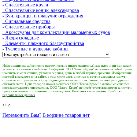
- Спасательные круги
- Спасательные концы александрова
- Буи, кранцы, и плавучие ограждения
- Сигнальные средства
- Спасательные приборы
- Аксессуары для комплектации маломерных судов
- Якоря складные
- Элементы пляжного благоустройства
- Туалетные и душевые кабины
Информация на сайте носит исключительно информационный характер и ни при каких
условиях не является публичной офертой. ООО "Благо-Крым" оставляет за собой право
изменять комплектацию, условия сервиса, цены в любой период времени. Изображения
изделий в каталоге и на сайте, в том числе цвет, рисунок и другие элементы, могут
отличаться от реальных в силу индивидуальных настроек Вашего монитора и других
обстоятельств. Цена товаров может меняться ООО "Благо-Крым" в любой момент без
предварительного оповещения. ООО "Благо-Крым" не несёт ответственности за услуги,
предоставляемые сторонними организациями.
Политика в отношении обработки
персональных данных
‹
›
×
Перезвонить Вам?
В корзине товаров нет