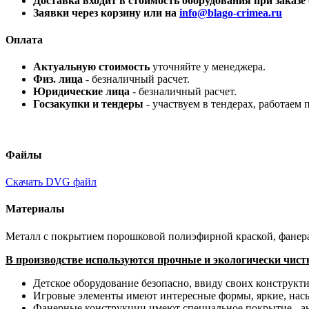
Доставка входит в стоимость оборудования при заказе о
Заявки через корзину или на
info@blago-crimea.ru
Оплата
Актуальную стоимость
уточняйте у менеджера.
Физ. лица
- безналичный расчет.
Юридические лица
- безналичный расчет.
Госзакупки и тендеры
- участвуем в тендерах, работаем 
Файлы
Скачать DVG файл
Материалы
Металл с покрытием порошковой полиэфирной краской, фанера 
В производстве используются прочные и экологически чис
Детское оборудование безопасно, ввиду своих конструкти
Игровые элементы имеют интересные формы, яркие, нас
Фанерные конструкции имеют специальное покрытие - ан