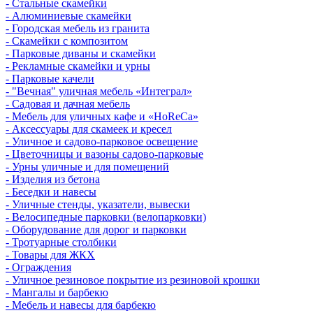
- Стальные скамейки
- Алюминиевые скамейки
- Городская мебель из гранита
- Скамейки с композитом
- Парковые диваны и скамейки
- Рекламные скамейки и урны
- Парковые качели
- "Вечная" уличная мебель «Интеграл»
- Садовая и дачная мебель
- Мебель для уличных кафе и «HoReCa»
- Аксессуары для скамеек и кресел
- Уличное и садово-парковое освещение
- Цветочницы и вазоны садово-парковые
- Урны уличные и для помещений
- Изделия из бетона
- Беседки и навесы
- Уличные стенды, указатели, вывески
- Велосипедные парковки (велопарковки)
- Оборудование для дорог и парковки
- Тротуарные столбики
- Товары для ЖКХ
- Ограждения
- Уличное резиновое покрытие из резиновой крошки
- Мангалы и барбекю
- Мебель и навесы для барбекю