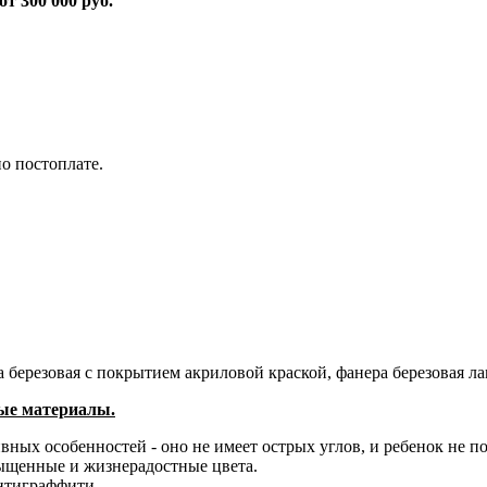
т 300 000 руб.
по постоплате.
березовая с покрытием акриловой краской, фанера березовая ла
тые материалы.
вных особенностей - оно не имеет острых углов, и ребенок не п
ыщенные и жизнерадостные цвета.
тиграффити. ​