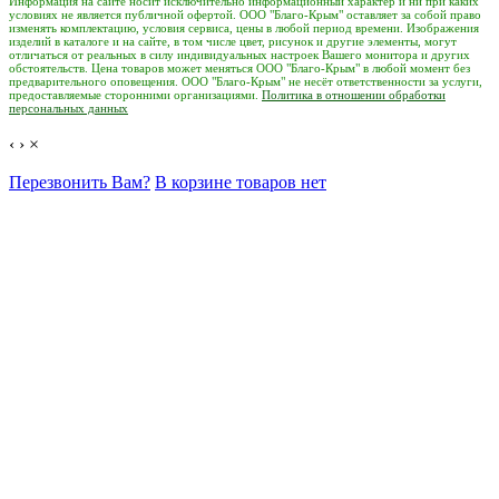
Информация на сайте носит исключительно информационный характер и ни при каких
условиях не является публичной офертой. ООО "Благо-Крым" оставляет за собой право
изменять комплектацию, условия сервиса, цены в любой период времени. Изображения
изделий в каталоге и на сайте, в том числе цвет, рисунок и другие элементы, могут
отличаться от реальных в силу индивидуальных настроек Вашего монитора и других
обстоятельств. Цена товаров может меняться ООО "Благо-Крым" в любой момент без
предварительного оповещения. ООО "Благо-Крым" не несёт ответственности за услуги,
предоставляемые сторонними организациями.
Политика в отношении обработки
персональных данных
‹
›
×
Перезвонить Вам?
В корзине товаров нет