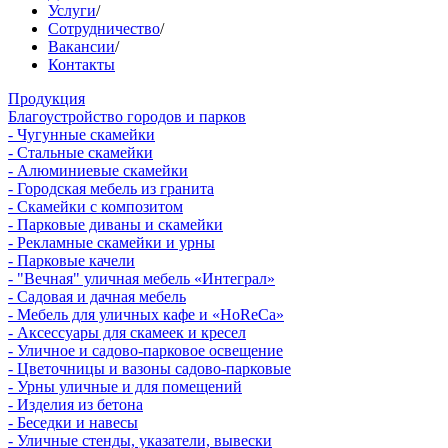
Услуги
/
Сотрудничество
/
Вакансии
/
Контакты
Продукция
Благоустройство городов и парков
- Чугунные скамейки
- Стальные скамейки
- Алюминиевые скамейки
- Городская мебель из гранита
- Скамейки с композитом
- Парковые диваны и скамейки
- Рекламные скамейки и урны
- Парковые качели
- "Вечная" уличная мебель «Интеграл»
- Садовая и дачная мебель
- Мебель для уличных кафе и «HoReCa»
- Аксессуары для скамеек и кресел
- Уличное и садово-парковое освещение
- Цветочницы и вазоны садово-парковые
- Урны уличные и для помещений
- Изделия из бетона
- Беседки и навесы
- Уличные стенды, указатели, вывески