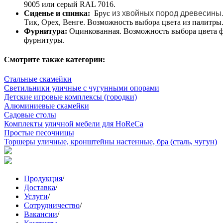
9005 или серый RAL 7016.
Сиденье и спинка:
Брус
из хвойных пород древесины
Тик, Орех, Венге
.
Возможность выбора цвета из палитры
Фурнитура:
Оцинкованная. Возможность выбора цвета ф
фурнитуры.
Смотрите также категории:
Стальные скамейки
Светильники уличные с чугунными опорами
Детские игровые комплексы (городки)
Алюминиевые скамейки
Садовые столы
Комплекты уличной мебели для HoReCa
Простые песочницы
Торшеры уличные, кронштейны настенные, бра (сталь, чугун)
Продукция
/
Доставка
/
Услуги
/
Сотрудничество
/
Вакансии
/