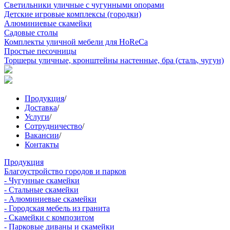
Светильники уличные с чугунными опорами
Детские игровые комплексы (городки)
Алюминиевые скамейки
Садовые столы
Комплекты уличной мебели для HoReCa
Простые песочницы
Торшеры уличные, кронштейны настенные, бра (сталь, чугун)
Продукция
/
Доставка
/
Услуги
/
Сотрудничество
/
Вакансии
/
Контакты
Продукция
Благоустройство городов и парков
- Чугунные скамейки
- Стальные скамейки
- Алюминиевые скамейки
- Городская мебель из гранита
- Скамейки с композитом
- Парковые диваны и скамейки