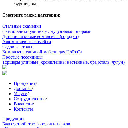
фурнитуры.
Смотрите также категории:
Стальные скамейки
Светильники уличные с чугунными опорами
Детские игровые комплексы (городки)
Алюминиевые скамейки
Садовые столы
Комплекты уличной мебели для HoReCa
Простые песочницы
Торшеры уличные, кронштейны настенные, бра (сталь, чугун)
Продукция
/
Доставка
/
Услуги
/
Сотрудничество
/
Вакансии
/
Контакты
Продукция
Благоустройство городов и парков