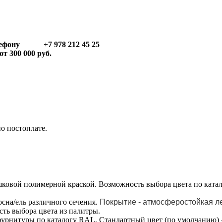
телефону +7 978 212 45 25
т 300 000 руб.
по постоплате.
ковой полимерной краской. Возможность выбора цвета по ката
осна/ель различного сечения.
Покрытие - атмосферостойкая л
сть выбора цвета из палитры.
урнитуры по каталогу RAL. Стандартный цвет (по умолчанию) 