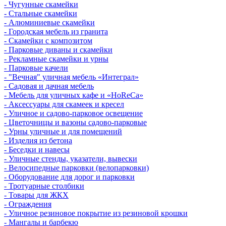
- Чугунные скамейки
- Стальные скамейки
- Алюминиевые скамейки
- Городская мебель из гранита
- Скамейки с композитом
- Парковые диваны и скамейки
- Рекламные скамейки и урны
- Парковые качели
- "Вечная" уличная мебель «Интеграл»
- Садовая и дачная мебель
- Мебель для уличных кафе и «HoReCa»
- Аксессуары для скамеек и кресел
- Уличное и садово-парковое освещение
- Цветочницы и вазоны садово-парковые
- Урны уличные и для помещений
- Изделия из бетона
- Беседки и навесы
- Уличные стенды, указатели, вывески
- Велосипедные парковки (велопарковки)
- Оборудование для дорог и парковки
- Тротуарные столбики
- Товары для ЖКХ
- Ограждения
- Уличное резиновое покрытие из резиновой крошки
- Мангалы и барбекю