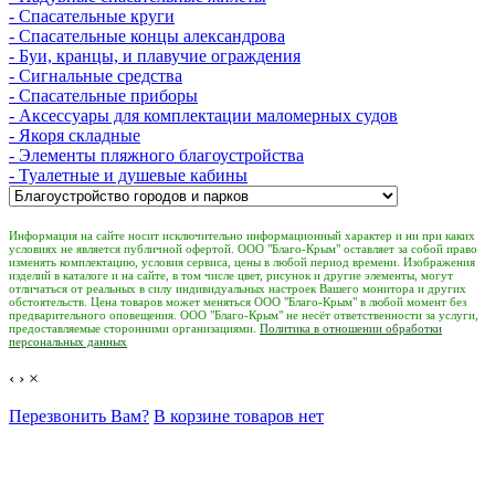
- Спасательные круги
- Спасательные концы александрова
- Буи, кранцы, и плавучие ограждения
- Сигнальные средства
- Спасательные приборы
- Аксессуары для комплектации маломерных судов
- Якоря складные
- Элементы пляжного благоустройства
- Туалетные и душевые кабины
Информация на сайте носит исключительно информационный характер и ни при каких
условиях не является публичной офертой. ООО "Благо-Крым" оставляет за собой право
изменять комплектацию, условия сервиса, цены в любой период времени. Изображения
изделий в каталоге и на сайте, в том числе цвет, рисунок и другие элементы, могут
отличаться от реальных в силу индивидуальных настроек Вашего монитора и других
обстоятельств. Цена товаров может меняться ООО "Благо-Крым" в любой момент без
предварительного оповещения. ООО "Благо-Крым" не несёт ответственности за услуги,
предоставляемые сторонними организациями.
Политика в отношении обработки
персональных данных
‹
›
×
Перезвонить Вам?
В корзине товаров нет