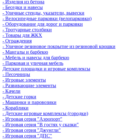
- Изделия из бетона
- Беседки и навесы
- Уличные стенды, указатели, вывески
- Велосипедные парковки (велопарковки)
- Оборудование для дорог и парковки
- Тротуарные столбики
- Товары для ЖКХ
- Ограждения
- Уличное резиновое покрытие из резиновой крошки
- Мангалы и барбекю
- Мебель и навесы для барбекю
- Парковая и уличная мебель
Детские площадки и игровые комплексы
- Песочницы
- Игровые элементы
- Развивающие элементы
- Качели
- Детские горки
- Машинки и паровозики
- Кораблики
- Детские игровые комплексы (городки)
- Игровая серия "Аэропорт"
- Игровая серия "В гостях у сказки"
- Игровая серия "Джунгли"
- Игровая серия "ДПС"