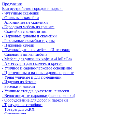
Продукция
Благоустройство городов и парков
- Чугунные скамейки
- Стальные скамейки
- Алюминиевые скамейки
- Городская мебель из гранита
- Скамейки с композитом
- Парковые диваны и скамейки
- Рекламные скамейки и урны
- Парковые качели
- "Вечная" уличная мебель «Интеграл»
- Садовая и дачная мебель
- Мебель для уличных кафе и «HoReCa»
- Аксессуары для скамеек и кресел
- Уличное и садово-парковое освещение
- Цветочницы и вазоны садово-парковые
- Урны уличные и для помещений
- Изделия из бетона
- Беседки и навесы
- Уличные стенды, указатели, вывески
- Велосипедные парковки (велопарковки)
- Оборудование для дорог и парковки
- Тротуарные столбики
- Товары для ЖКХ
- Ограждения