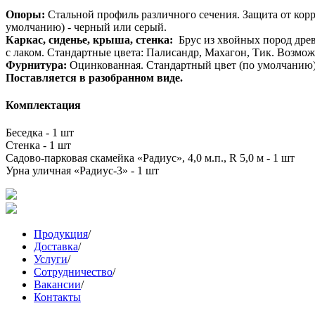
Опоры:
Стальной профиль различного сечения. Защита от ко
умолчанию) - черный или серый.
Каркас, сиденье, крыша, стенка:
Брус из хвойных пород древ
с лаком. Стандартные цвета: Палисандр, Махагон, Тик. Возмож
Фурнитура:
Оцинкованная. Стандартный цвет (по умолчанию)
Поставляется в разобранном виде.
Комплектация
Беседка - 1 шт
Стенка - 1 шт
Садово-парковая скамейка «Радиус», 4,0 м.п., R 5,0 м - 1 шт
Урна уличная «Радиус-3» - 1 шт
Продукция
/
Доставка
/
Услуги
/
Сотрудничество
/
Вакансии
/
Контакты