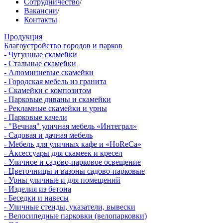
Сотрудничество
/
Вакансии
/
Контакты
Продукция
Благоустройство городов и парков
- Чугунные скамейки
- Стальные скамейки
- Алюминиевые скамейки
- Городская мебель из гранита
- Скамейки с композитом
- Парковые диваны и скамейки
- Рекламные скамейки и урны
- Парковые качели
- "Вечная" уличная мебель «Интеграл»
- Садовая и дачная мебель
- Мебель для уличных кафе и «HoReCa»
- Аксессуары для скамеек и кресел
- Уличное и садово-парковое освещение
- Цветочницы и вазоны садово-парковые
- Урны уличные и для помещений
- Изделия из бетона
- Беседки и навесы
- Уличные стенды, указатели, вывески
- Велосипедные парковки (велопарковки)